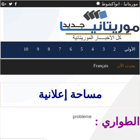
موريتانيا - انواكشوط
الأولي
2
3
4
5
6
7
8
9
10
يحدث الآن
Français
مساحة إعلانية
الطواري :
probleme