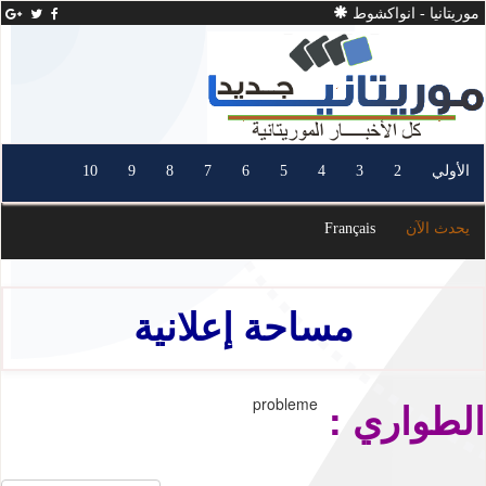
موريتانيا - انواكشوط
الأولي
2
3
4
5
6
7
8
9
10
يحدث الآن
Français
مساحة إعلانية
الطواري :
probleme