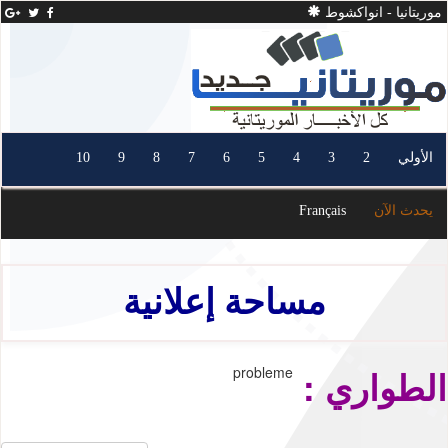
موريتانيا - انواكشوط
الأولي
2
3
4
5
6
7
8
9
10
يحدث الآن
Français
مساحة إعلانية
الطواري :
probleme