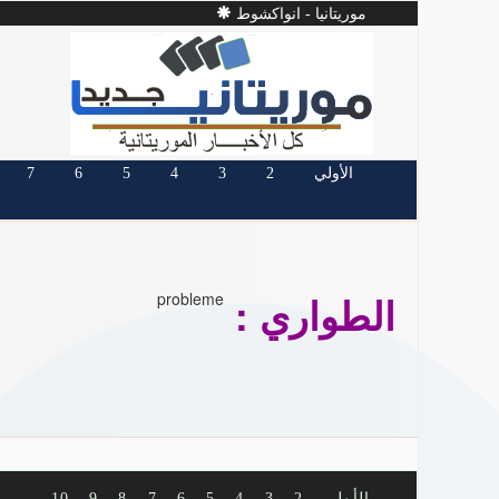
موريتانيا - انواكشوط
الأولي
2
3
4
5
6
7
الطواري :
probleme
الأولي
2
3
4
5
6
7
8
9
10