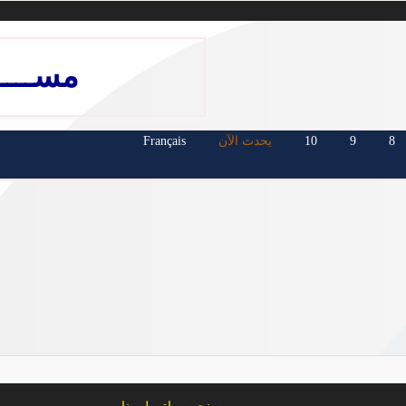
مســـــ
8
9
10
يحدث الآن
Français