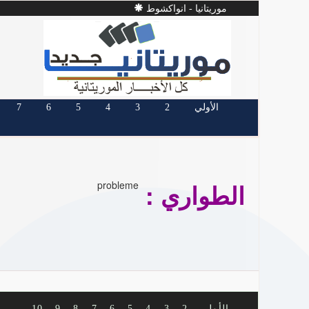
موريتانيا - انواكشوط
الأولي
2
3
4
5
6
7
الطواري :
probleme
الأولي
2
3
4
5
6
7
8
9
10