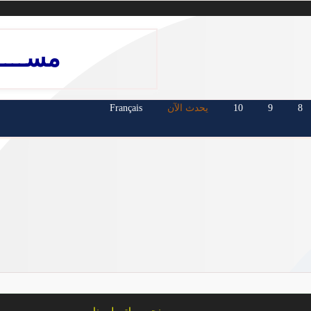
مســـــ
8
9
10
يحدث الآن
Français