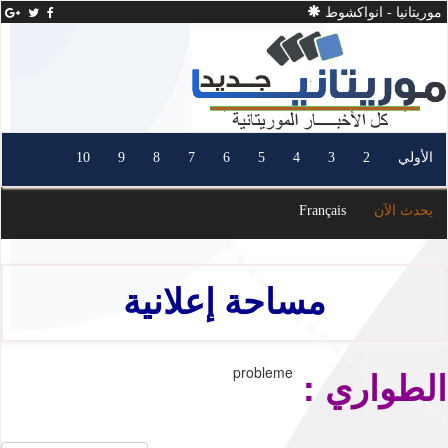
موريتانيا - انواكشوط
الأولي
2
3
4
5
6
7
8
9
10
يحدث الآن
Français
مساحة إعلانية
الطواري :
probleme