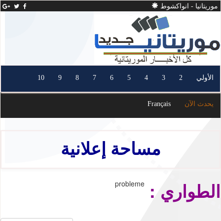
موريتانيا - انواكشوط
الأولي
2
3
4
5
6
7
8
9
10
يحدث الآن
Français
مساحة إعلانية
الطواري :
probleme