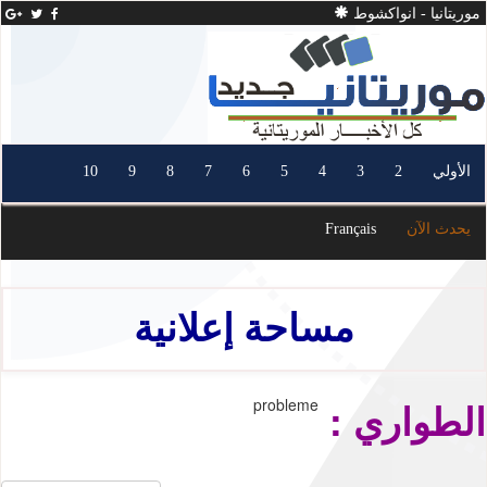
موريتانيا - انواكشوط
الأولي
2
3
4
5
6
7
8
9
10
يحدث الآن
Français
مساحة إعلانية
الطواري :
probleme