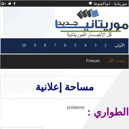
موريتانيا - انواكشوط
الأولي
2
3
4
5
6
7
8
9
10
يحدث الآن
Français
مساحة إعلانية
الطواري :
probleme