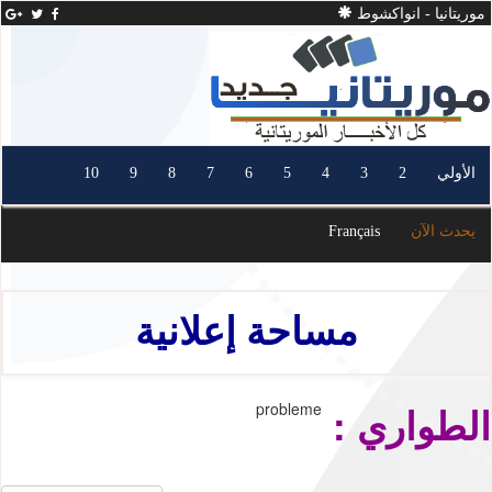
موريتانيا - انواكشوط
الأولي
2
3
4
5
6
7
8
9
10
يحدث الآن
Français
مساحة إعلانية
الطواري :
probleme